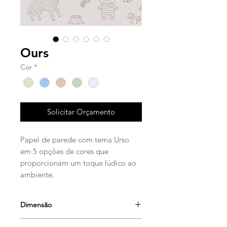
Ours
Cor
*
Solicitar Orçamento
Papel de parede com tema Urso
em 5 opções de cores que
proporcionam um toque lúdico ao
ambiente.
Dimensão
Largura: 65cm (25.6")