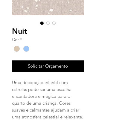
Nuit
Cor
*
Solicitar Orçamento
Uma decoração infantil com
estrelas pode ser uma escolha
encantadora e mágica para o
quarto de uma criança. Cores
suaves e calmantes ajudam a criar
uma atmosfera celestial e relaxante.