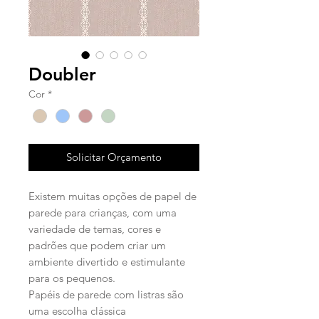
Doubler
Cor
*
Solicitar Orçamento
Existem muitas opções de papel de
parede para crianças, com uma
variedade de temas, cores e
padrões que podem criar um
ambiente divertido e estimulante
para os pequenos.
Papéis de parede com listras são
uma escolha clássica