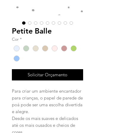
Petite Balle
Cor
*
Solicitar Orçamento
Para criar um ambiente encantador
para crianças, o papel de parede de
poá pode ser uma escolha divertida
e alegre.
Desde os mais suaves e delicados
até os mais ousados e cheios de
cores.